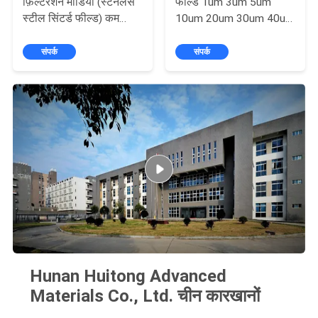
फ़िल्टरेशन मीडिया (स्टेनलेस
फील्ड 1um 3um 5um
स्टील सिंटर्ड फील्ड) कम
10um 20um 30um 40um
चिपचिपापन वाले तरल पदार्थों
60um उपलब्ध
के लिए, कम दबाव ड्रॉप
संपर्क
संपर्क
Hunan Huitong Advanced
Materials Co., Ltd. चीन कारखानों