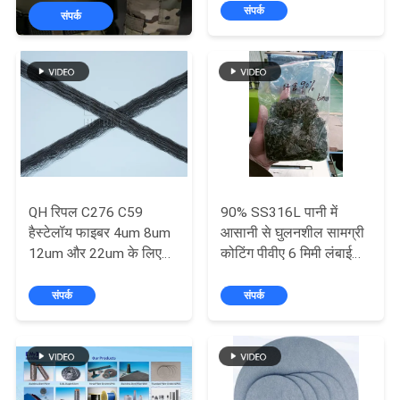
एक
संपर्क
संपर्क
उद्धरण
का
अनुरोध
करें
साइट
मैप
QH रिपल C276 C59
90% SS316L पानी में
हैस्टेलॉय फाइबर 4um 8um
आसानी से घुलनशील सामग्री
12um और 22um के लिए
कोटिंग पीवीए 6 मिमी लंबाई
गोपनीयता
मजबूत संक्षारण प्रतिरोध
लघु फाइबर
संपर्क
संपर्क
नीति