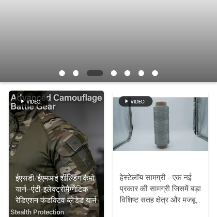
में
कारखाना
भ्रमण
गुणवत्ता
नियंत्रण
संपर्क
करें
हेस्टेलॉय सामग्री - एक नई
ईएसडी/ईएमआई शील्डिंग कैमो
BLOG
प्रकार की सामग्री जिसमें बड़ा
यार्न--एंटी-इलेक्ट्रोमैग्नेटिक
विशिष्ट सतह क्षेत्र और मजबूत
रेडिएशन कंडक्टिव ब्लेंडेड यार्न
संक्षारण प्रतिरोध होता है