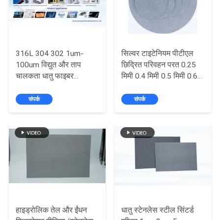
316L 304 302 1um-
सिल्वर टाइटेनियम पीटीएल
100um विद्युत और ताप
छिद्रित परिवहन परत 0.25
चालकता धातु फाइबर
मिमी 0.4 मिमी 0.5 मिमी 0.6
((स्टेनलेस स्टील फाइबर/
मिमी अनुकूलित छिद्रण के
फेक्रल फाइबर/हैस्टेलॉय
साथ
संपर्क
संपर्क
फाइबर/टाइटनियम फाइबर)
प्रवाहकीय कपड़े के
लिए,विरोधी स्थैतिक यार्न और
प्रवाहकीय प्लास्टिक
हाइड्रोलिक तेल और ईंधन
धातु स्टेनलेस स्टील सिंटर्ड