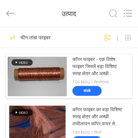
Huitong
Advanced
Materials
उत्पाद
Co.,
Ltd..
All
Rights
घर
Reserved.
30
चीन तांबा फाइबर
धातुमल फाइबर फाइबर
उत्पादों
कॉपर फाइबर - एक विशेष
फाइबर जिसमें बड़ा विशिष्ट
वीडियो
सतह क्षेत्र और अच्छी
लचीलापन है
TBD MOQ:1 किलोग्राम
वीआर
संपर्क
22
शो
कॉपर फाइबर का बड़ा विशिष्ट
स्टेनलेस स्टील फाइबर
सतह क्षेत्र और अच्छी
हमारे
लचीलापन कॉपर वायर से
जटिल प्रक्रियाओं के माध्यम से
बारे
TBD MOQ:1 किलो