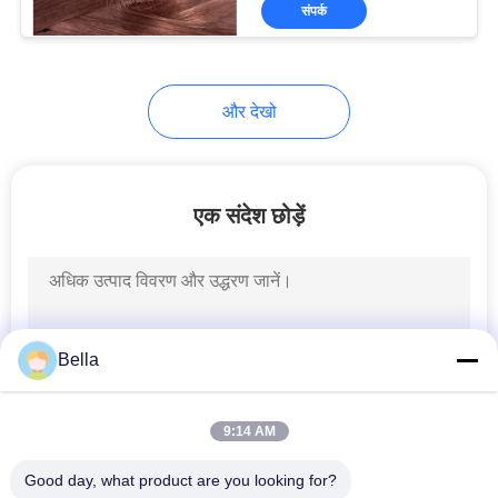
बनाया गया
संपर्क
में
कारखाना
11
और देखो
भ्रमण
टाइटेनियम फाइबर
गुणवत्ता
एक संदेश छोड़ें
नियंत्रण
संपर्क
4
करें
Bella
निकेल फाइबर
BLOG
9:14 AM
Good day, what product are you looking for?