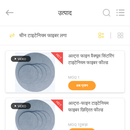
Huitong
Advanced
Materials
उत्पाद
Co.,
Ltd..
All
Rights
घर
Reserved.
30
चीन टाइटेनियम फाइबर लगा
धातुमल फाइबर फाइबर
उत्पादों
HOT
अल्ट्रा फाइन वैक्यूम सिंटरिंग
टाइटेनियम फाइबर फील्ड
वीडियो
MOQ:1
वीआर
अब प्रश्न
22
शो
HOT
अल्ट्रा-फाइन टाइटेनियम
स्टेनलेस स्टील फाइबर
फाइबर छिद्रित फील्ड
हमारे
बारे
MOQ:1टुकड़ा