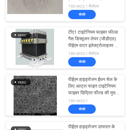
एक
फाइबर फील्ड
TBD MOQ:1 पीसीएस
उद्धरण
संपर्क
का
2
अनुरोध
टीए1 टाइटेनियम फाइबर फील्ड
तांबा फाइबर
गैस डिफ्यूजन लेयर (जीडीएल)
करें
पीईएम वाटर इलेक्ट्रोलाइजर के
लिए सामग्री
TBD MOQ:1 पीसीएस
साइट
संपर्क
मैप
पीईएम हाइड्रोजन ईंधन सेल के
23
लिए अल्ट्रा फाइन टाइटेनियम
गोपनीयता
फाइबर छिद्रित फील्ड की मुख्य
नीति
कम फाइबर
सामग्री
TBD MOQ:1
संपर्क
पीईएम हाइड्रोजन उत्पादन के