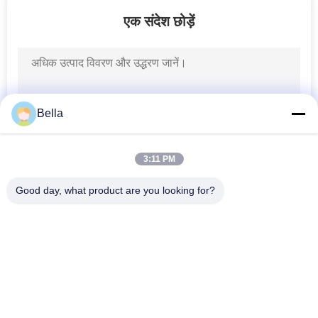
48
एक संदेश छोड़ें
प्रवाहकीय यार्न
Bella
3:11 PM
12
Good day, what product are you looking for?
धातु फाइबर बर्नर
लोकप्रिय श्रेणियां
सभी
धातुमल फाइबर फाइबर
स्टेनलेस स्टील फाइबर
टाइटेनियम फाइबर
निकेल फाइबर
30