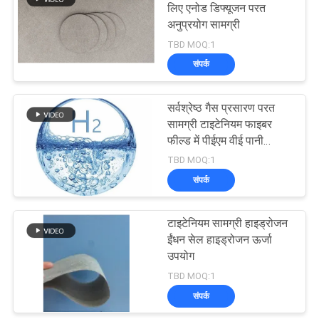
लिए एनोड डिफ्यूजन परत
अनुप्रयोग सामग्री
54
TBD MOQ:1
संपर्क
धातुमल फाइबर लगा
सर्वश्रेष्ठ गैस प्रसारण परत
सामग्री टाइटेनियम फाइबर
फील्ड में पीईएम वीई पानी
इलेक्ट्रोलाइज़र
TBD MOQ:1
संपर्क
29
टाइटेनियम सामग्री हाइड्रोजन
टाइटेनियम फाइबर लगा
ईंधन सेल हाइड्रोजन ऊर्जा
उपयोग
TBD MOQ:1
संपर्क