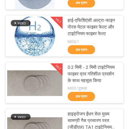
अब प्रश्न
में
HOT
हाई-एफिशिएंसी अल्ट्रा-फाइन
कारखाना
11
पोरस मेटल फाइबर फेल्ट और
भ्रमण
टाइटेनियम फाइबर फेल्ट
टाइटेनियम फाइबर
MOQ:1
अब प्रश्न
गुणवत्ता
नियंत्रण
HOT
0.2 मिमी - 2 मिमी टाइटेनियम
फाइबर द्रव गतिशील प्रदर्शन
संपर्क
के साथ महसूस किया
4
MOQ:1टुकड़ा
करें
अब प्रश्न
निकेल फाइबर
BLOG
हाइड्रोजन ईंधन सेल मुख्य
सामग्री गैस प्रसारण परत
(जीडीएल) TA1 टाइटेनियम