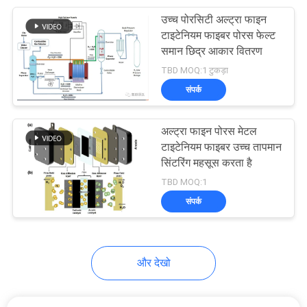
उच्च पोरसिटी अल्ट्रा फाइन
39
टाइटेनियम फाइबर पोरस फेल्ट
समान छिद्र आकार वितरण
निरंतर फिलामेंट यार्न
TBD MOQ:1 टुकड़ा
संपर्क
अल्ट्रा फाइन पोरस मेटल
टाइटेनियम फाइबर उच्च तापमान
सिंटरिंग महसूस करता है
37
TBD MOQ:1
संपर्क
प्रवाहकीय मास्टरबैच
और देखो